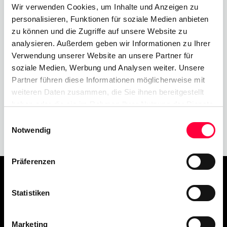
Wir verwenden Cookies, um Inhalte und Anzeigen zu
personalisieren, Funktionen für soziale Medien anbieten
zu können und die Zugriffe auf unsere Website zu
DataGuard GmbH
analysieren. Außerdem geben wir Informationen zu Ihrer
Verwendung unserer Website an unsere Partner für
soziale Medien, Werbung und Analysen weiter. Unsere
Partner führen diese Informationen möglicherweise mit
weiteren Daten zusammen, die Sie ihnen bereitgestellt
Gepostet von
diesem Autor
haben oder die sie im Rahmen Ihrer Nutzung der Dienste
gesammelt haben. Sie geben Einwilligung zu unseren
Einwilligungsauswahl
Cookies, wenn Sie unsere Webseite weiterhin nutzen.
Notwendig
Präferenzen
Gute Verbindungen beflügeln. Und gute
Statistiken
Kommunikation ist der Schlüssel zu einem
besseren Miteinander, besserem Verstehen,
Marketing