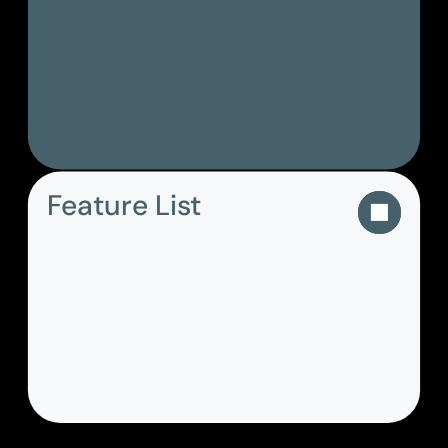
Microsoft, DATEV, Teams und Co?
Einfach angebunden. PASCOM vernetzt
deine Tools und sorgt für reibungslose
Workflows.
Feature List
PASCOM vereint durchdachte Funktionen,
die Prozesse einfacher und effizienter
machen.