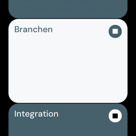
Homeoffice, Büro oder unterwegs –
PASCOM läuft überall, ganz ohne Aufwand.
Branchen
Für Steuerberater, Agenturen, Callcenter,
Startups und sicher auch für Dich:
PASCOM kennt Deine Branche und spricht
Deine Sprache – effizient und sicher.
Integration