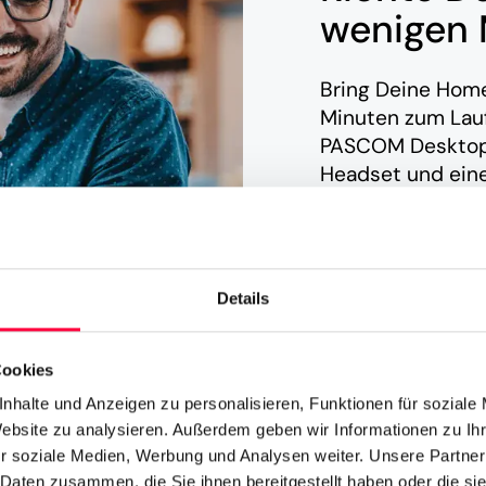
wenigen 
Bring Deine Home
Minuten zum Laufe
PASCOM Desktop-
Headset und eine
Mitarbeiter ihr e
konfigurieren un
einzigen Klick in
andere – von bev
Details
Me“-Einstellunge
und Arbeitsberei
bevorzugte Konfi
Cookies
nhalte und Anzeigen zu personalisieren, Funktionen für soziale
Website zu analysieren. Außerdem geben wir Informationen zu I
r soziale Medien, Werbung und Analysen weiter. Unsere Partner
 Daten zusammen, die Sie ihnen bereitgestellt haben oder die s