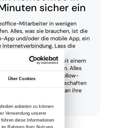
Minuten sicher ein
office-Mitarbeiter in wenigen
n. Alles, was sie brauchen, ist die
App und/oder die mobile App, ein
 Internetverbindung. Lass die
igenes Homeoffice-Profil
d ermögliche ihnen, sich mit einem
 ihr Homeoffice einzuloggen. Alles
orzugten Geräten und „Follow-
Über Cookies
n bis hin zu Teammitgliedschaften
chen – wird automatisch an ihre
guration angepasst.
 Medien anbieten zu können
hrer Verwendung unserer
 führen diese Informationen
ie im Rahmen Ihrer Nutzung