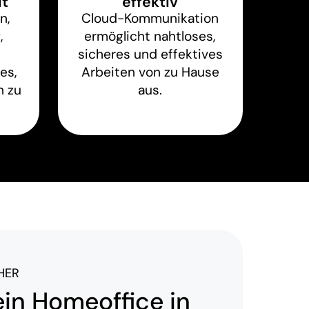
t
effektiv
n,
Cloud-Kommunikation
,
ermöglicht nahtloses,
sicheres und effektives
es,
Arbeiten von zu Hause
n zu
aus.
HER
ein Homeoffice in