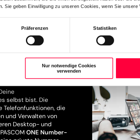
. Sie geben Einwilligung zu unseren Cookies, wenn Sie unsere 
Präferenzen
Statistiken
n im
Nur notwendige Cookies
verwenden
Deine
s selbst bist. Die
 Telefonfunktionen, die
en und Verwalten von
seren Desktop- und
as PASCOM
ONE Number-