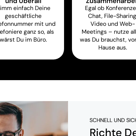
und Überall
Zusammenarbei
imm einfach Deine
Egal ob Konferenze
geschäftliche
Chat, File-Sharing
lefonnummer mit und
Video und Web-
lefoniere ganz so, als
Meetings – nutze all
wärst Du im Büro.
was Du brauchst, vo
Hause aus.
SCHNELL UND SIC
Richte D