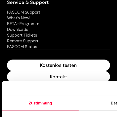
Service & Support
PASCOM Support
What’s New!
BETA-Programm
Downloads
Support Tickets
Remote Support
PASCOM Status
Kostenlos testen
Kontakt
Downloads
What’s New
Zustimmung
Det
PASCOM Service Monitor