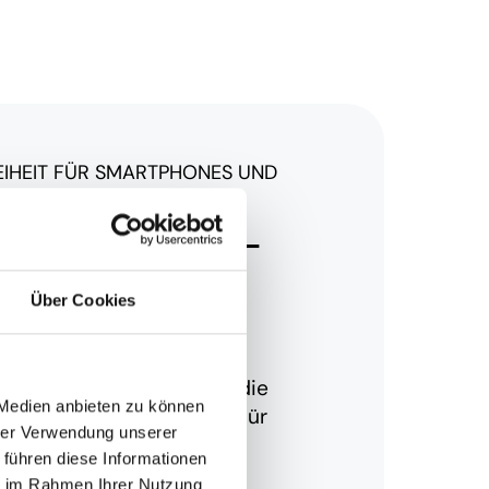
IHEIT FÜR SMARTPHONES UND
Mobile Apps –
 für die
Über Cookies
sche
infach mit und genieße die
 Medien anbieten zu können
r die PASCOM Mobile Apps für
hrer Verwendung unserer
bieten. Damit wird Dein
 führen diese Informationen
Tablet zur vollwertigen
ie im Rahmen Ihrer Nutzung