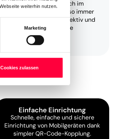
r Telefonanlage – natürlich im
Webseite weiterhin nutzen.
umfang. Dein Team bleibt so immer
d kann von überall aus effektiv und
en, ohne dabei auf wichtige
Marketing
erzichten zu müssen.
Cookies zulassen
Einfache Einrichtung
Schnelle, einfache und sichere
Einrichtung von Mobilgeräten dank
simpler QR-Code-Kopplung.