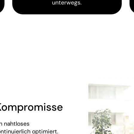
unterwegs.
 Kompromisse
n nahtloses
tinuierlich optimiert.