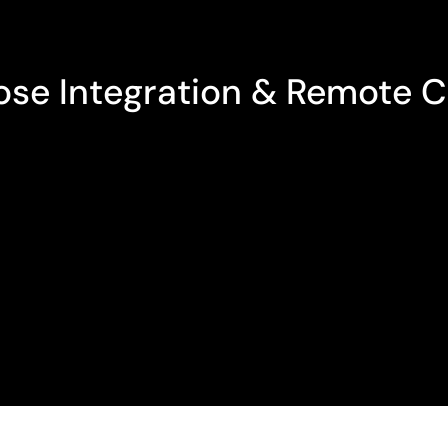
DIE BRÜCKE ZWISCHEN DESKTOP & MOBILE
ose Integration & Remote C
r Flexibilität durch die nahtlose Kommunikation 
t Deinen mobilen Apps, sodass Du Dein Smartphone
in Handy am Schreibtisch zum vollwertigen Tischte
am Rechner nutzt. Dein Arbeitsplatz ist genau dort