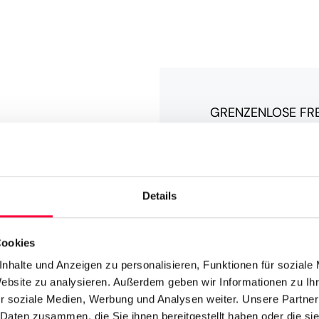
GRENZENLOSE FRE
TABLETS
PASCOM 
Dein Büro
Details
Hosenta
Cookies
Nimm Dein Büro e
nhalte und Anzeigen zu personalisieren, Funktionen für soziale
Freiheit, die Di
Website zu analysieren. Außerdem geben wir Informationen zu I
Android und iOS 
r soziale Medien, Werbung und Analysen weiter. Unsere Partner
Smartphone oder 
 Daten zusammen, die Sie ihnen bereitgestellt haben oder die s