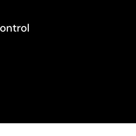
ontrol
zwischen Deinen Geräten. Deine PASCOM
 ganz einfach per Remote Control als
lefonersatz, während Du weiterhin alle
, wo Du gerade bist.