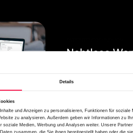
PATIENTENFREUNDLICH
Nahtlose Work
patientenfok
Arbeitsabläufe, wertvolle
Details
hochgradig personalisier
Deine kritischen Kranken
Cookies
tomedo®, mit der PASCOM
nahtlos in die täglichen 
nhalte und Anzeigen zu personalisieren, Funktionen für soziale
Website zu analysieren. Außerdem geben wir Informationen zu I
r soziale Medien, Werbung und Analysen weiter. Unsere Partner
 Daten zusammen, die Sie ihnen bereitgestellt haben oder die s