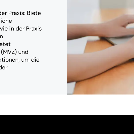
er Praxis: Biete
eiche
ie in der Praxis
en
etet
 (MVZ) und
ktionen, um die
der