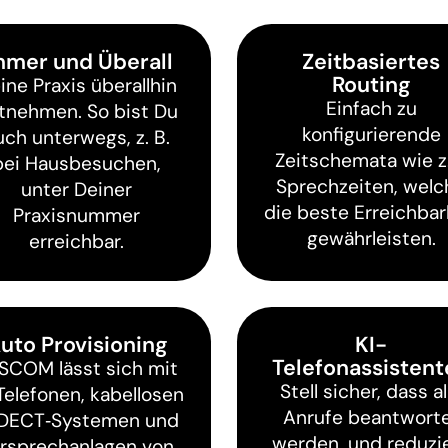
mmer und Überall
Zeitbasiertes
Routing
ine Praxis überallhin
Einfach zu
tnehmen. So bist Du
konfigurierende
uch unterwegs, z. B.
Zeitschemata wie z
bei Hausbesuchen,
Sprechzeiten, welc
unter Deiner
die beste Erreichbar
Praxisnummer
gewährleisten.
erreichbar.
uto Provisioning
KI-
Telefonassisten
SCOM lässt sich mit
Stell sicher, dass al
Telefonen, kabellosen
Anrufe beantwort
‑DECT‑Systemen und
werden, und reduzi
rsprechanlagen von