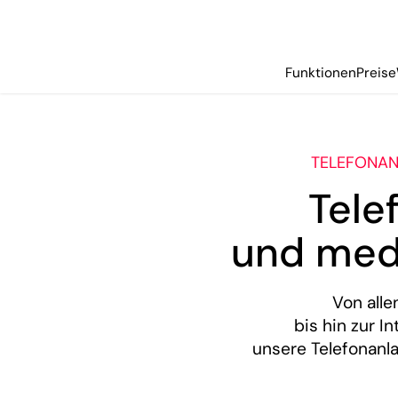
Funktionen
Preise
TELEFONAN
Tele
und med
Von alle
bis hin zur I
unsere Telefonanl