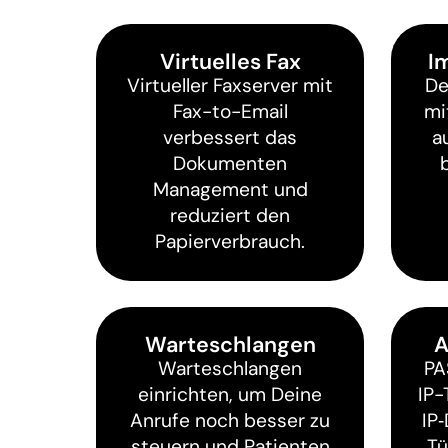
Virtuelles Fax
I
Virtueller Faxserver mit
De
Fax-to-Email
mi
verbessert das
a
Dokumenten
Management und
reduziert den
Papierverbrauch.
Warteschlangen
A
Warteschlangen
PA
einrichten, um Deine
IP-
Anrufe noch besser zu
IP
steuern und Patienten
Tü