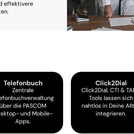
d effektivere
ten.
Telefonbuch
Click2Dial
Zentrale
Click2Dial, CTI & TA
lefonbuchverwaltung
Tools lassen sich
über die PASCOM
nahtlos in Deine All
sktop- und Mobile-
integrieren.
Apps.