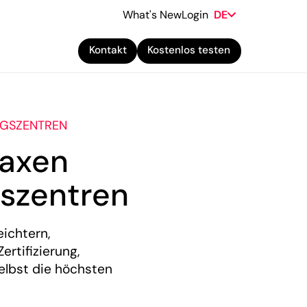
What's New
Login
DE
Kontakt
Kostenlos testen
NGSZENTREN
raxen
szentren
eichtern,
ertifizierung,
elbst die höchsten