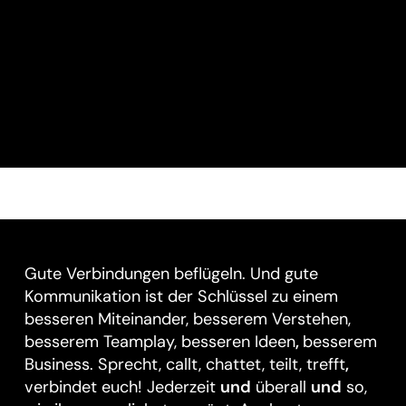
PASCOM. Du brauchst keine zusätzlichen
Anbieter, keine separaten Verträge und keine
technische Abstimmung. Du kommunizierst.
PASCOM kümmert sich um den Rest.
Gute Verbindungen beflügeln. Und gute
Kommunikation ist der Schlüssel zu einem
besseren Miteinander, besserem Verstehen,
besserem Teamplay, besseren Ideen
,
besserem
Business. Sprecht, callt, chattet, teilt, trefft
,
verbindet euch! Jederzeit
und
überall
und
so,