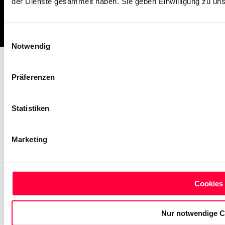
der Dienste gesammelt haben. Sie geben Einwilligung zu un
Impressum
Missbrauch melden
AGB
Datenschutz
Cookies
Einwilligungsauswahl
Notwendig
Präferenzen
Statistiken
Marketing
Cookies 
Nur notwendige C