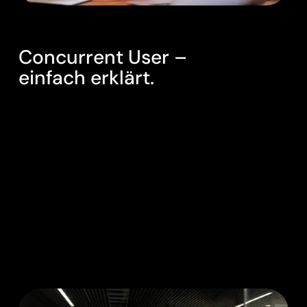
FAIR.
Concurrent User –
einfach erklärt.
Mehrere Mitarbeitende teilen sich flexibel die
verfügbaren Lizenzen – je nach tatsächlicher
Nutzung. Das macht PASCOM besonders fair
und kosteneffizient, vor allem bei wechselnden
Teams, Schichtbetrieb oder hybriden
Arbeitsmodellen.