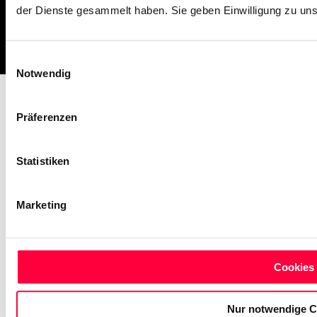
der Dienste gesammelt haben. Sie geben Einwilligung zu un
Impressum
Missbrauch melden
AGB
Datenschutz
Cookies
Einwilligungsauswahl
Notwendig
Präferenzen
Statistiken
Marketing
Cookies 
Nur notwendige C