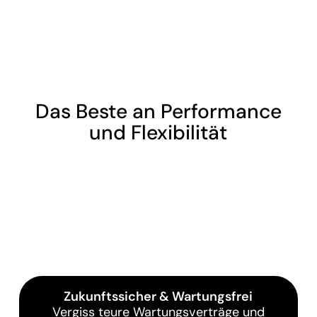
Das Beste an Performance
und Flexibilität
Unsere Cloud-Plattform ist so konzipiert,
dass sie ein Höchstmaß an Leistung und
Flexibilität bietet, vom Hosting bis zur
Funktionalität. 100% Cloud-Technologie,
gehostet in Deutschland.
Zukunftssicher & Wartungsfrei
Vergiss teure Wartungsverträge und