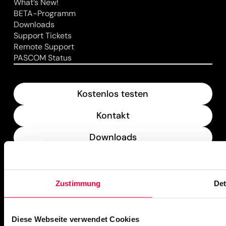
What’s New!
BETA-Programm
Downloads
Support Tickets
Remote Support
PASCOM Status
Kostenlos testen
Kontakt
Downloads
What’s New
Zustimmung
Det
PASCOM Service Monitor
operational
Diese Webseite verwendet Cookies