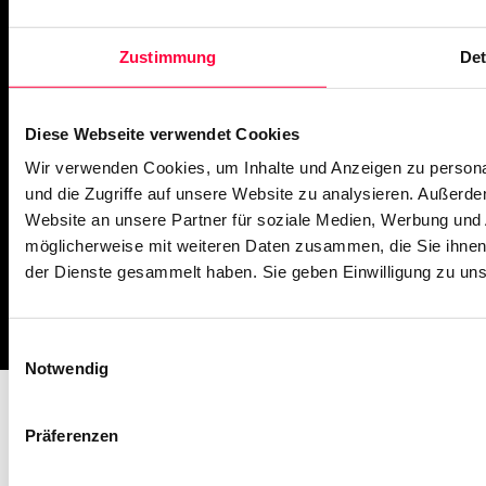
What’s New
Zustimmung
Det
PASCOM Service Monitor
operational
Diese Webseite verwendet Cookies
Wir verwenden Cookies, um Inhalte und Anzeigen zu personal
und die Zugriffe auf unsere Website zu analysieren. Außerd
Website an unsere Partner für soziale Medien, Werbung und 
möglicherweise mit weiteren Daten zusammen, die Sie ihnen 
der Dienste gesammelt haben. Sie geben Einwilligung zu un
Impressum
Missbrauch melden
AGB
Datenschutz
Cookies
Einwilligungsauswahl
Notwendig
Präferenzen