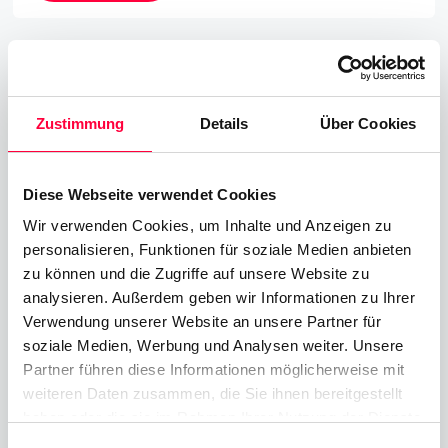
Zustimmung
Details
Über Cookies
Diese Webseite verwendet Cookies
Wir verwenden Cookies, um Inhalte und Anzeigen zu
personalisieren, Funktionen für soziale Medien anbieten
zu können und die Zugriffe auf unsere Website zu
analysieren. Außerdem geben wir Informationen zu Ihrer
PASCOM setzt ein starkes Zeichen:
Verwendung unserer Website an unsere Partner für
soziale Medien, Werbung und Analysen weiter. Unsere
jährliche Spende für den Frauennotruf
Partner führen diese Informationen möglicherweise mit
Deggendorf im Kampf gegen Gewalt
weiteren Daten zusammen, die Sie ihnen bereitgestellt
haben oder die sie im Rahmen Ihrer Nutzung der Dienste
11.12.2025
7 Minuten
James Barton
gesammelt haben. Sie geben Einwilligung zu unseren