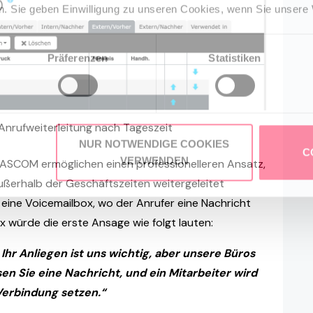
. Sie geben Einwilligung zu unseren Cookies, wenn Sie unsere 
Präferenzen
Statistiken
e Anrufweiterleitung nach Tageszeit
NUR NOTWENDIGE COOKIES
C
VERWENDEN
PASCOM ermöglichen einen professionelleren Ansatz,
ußerhalb der Geschäftszeiten weitergeleitet
 eine Voicemailbox, wo der Anrufer eine Nachricht
ox würde die erste Ansage wie folgt lauten:
Ihr Anliegen ist uns wichtig, aber unsere Büros
sen Sie eine Nachricht, und ein Mitarbeiter wird
 Verbindung setzen.“