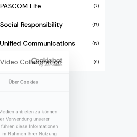
PASCOM Life
(7)
Social Responsibility
(17)
Unified Communications
(19)
Video Collaboration
(9)
Über Cookies
 Medien anbieten zu können
hrer Verwendung unserer
 führen diese Informationen
ie im Rahmen Ihrer Nutzung