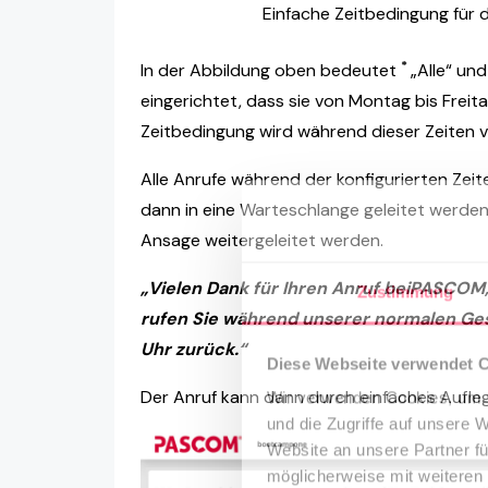
Einfache Zeitbedingung für 
*
In der Abbildung oben bedeutet
„Alle“ un
eingerichtet, dass sie von Montag bis Freitag
Zeitbedingung wird während dieser Zeiten 
Alle Anrufe während der konfigurierten Ze
dann in eine Warteschlange geleitet werden
Ansage weitergeleitet werden.
„Vielen Dank für Ihren Anruf beiPASCOM,
Zustimmung
rufen Sie während unserer normalen Gesc
Uhr zurück.“
Diese Webseite verwendet 
Der Anruf kann dann durch einfaches Aufl
Wir verwenden Cookies, um I
und die Zugriffe auf unsere 
Website an unsere Partner fü
möglicherweise mit weiteren