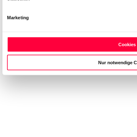
Marketing
Cookies 
Nur notwendige C