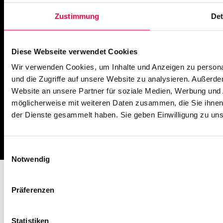
Zustimmung
Det
PASCOM Service Monitor
operational
Diese Webseite verwendet Cookies
Wir verwenden Cookies, um Inhalte und Anzeigen zu personal
und die Zugriffe auf unsere Website zu analysieren. Außerd
Website an unsere Partner für soziale Medien, Werbung und 
möglicherweise mit weiteren Daten zusammen, die Sie ihnen 
der Dienste gesammelt haben. Sie geben Einwilligung zu un
Impressum
Missbrauch melden
AGB
Datenschutz
Cookies
Einwilligungsauswahl
Notwendig
Präferenzen
Statistiken