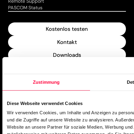
Remote Support
PASCOM Status
Kostenlos testen
Kontakt
Downloads
What’s New
Zustimmung
Det
PASCOM Service Monitor
operational
Diese Webseite verwendet Cookies
Wir verwenden Cookies, um Inhalte und Anzeigen zu personal
und die Zugriffe auf unsere Website zu analysieren. Außerd
Website an unsere Partner für soziale Medien, Werbung und 