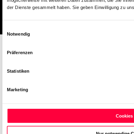
möglicherweise mit weiteren Daten zusammen, die Sie ihnen 
der Dienste gesammelt haben. Sie geben Einwilligung zu un
Impressum
Missbrauch melden
AGB
Datenschutz
Cookies
Einwilligungsauswahl
Notwendig
Präferenzen
Statistiken
Marketing
Cookies 
Nur notwendige C