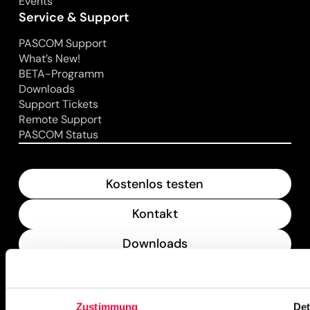
Events
Service & Support
PASCOM Support
What’s New!
BETA-Programm
Downloads
Support Tickets
Remote Support
PASCOM Status
Kostenlos testen
Kontakt
Downloads
What’s New
Zustimmung
Det