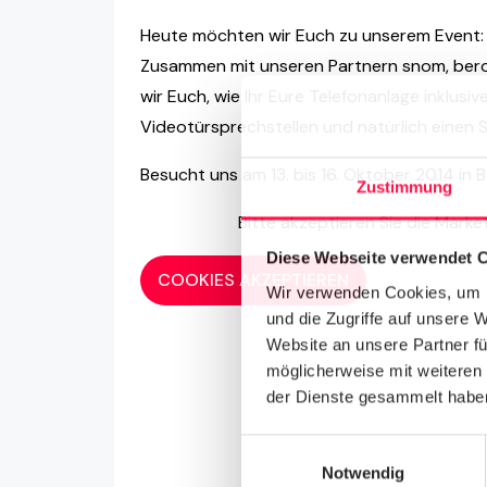
Heute möchten wir Euch zu unserem Event:
Zusammen mit unseren Partnern snom, ber
wir Euch, wie Ihr Eure Telefonanlage inklus
Videotürsprechstellen und natürlich einen S
Besucht uns am 13. bis 16. Oktober 2014 in Be
Zustimmung
Bitte akzeptieren Sie die Mar
Diese Webseite verwendet 
COOKIES AKZEPTIEREN
Wir verwenden Cookies, um I
und die Zugriffe auf unsere 
Website an unsere Partner fü
möglicherweise mit weiteren
der Dienste gesammelt haben
Einwilligungsauswahl
Notwendig