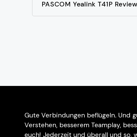
PASCOM Yealink T41P Revie
Gute Verbindungen beflügeln. Und g
Verstehen, besserem Teamplay, bessere
euch! Jederzeit und überall und so,