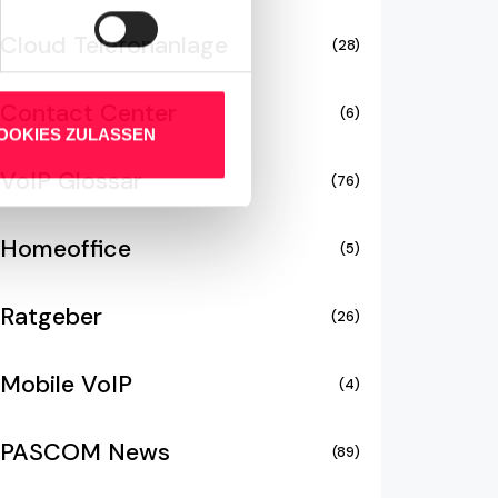
Cloud Telefonanlage
(28)
Contact Center
(6)
OOKIES ZULASSEN
VoIP Glossar
(76)
Homeoffice
(5)
Ratgeber
(26)
Mobile VoIP
(4)
PASCOM News
(89)