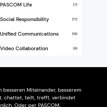
PASCOM Life
(7)
Social Responsibility
(17)
Unified Communications
(19)
Video Collaboration
(9)
em besseren Miteinander, besserem
hattet, teilt, trefft, verbindet
sönlich. Oder per PASCOM.