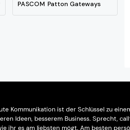
w
PASCOM Patton Gateways
ute Kommunikation ist der Schlüssel zu ein
n Ideen, besserem Business. Sprecht, callt, c
 wie ihr es am liebsten mögt. Am besten per