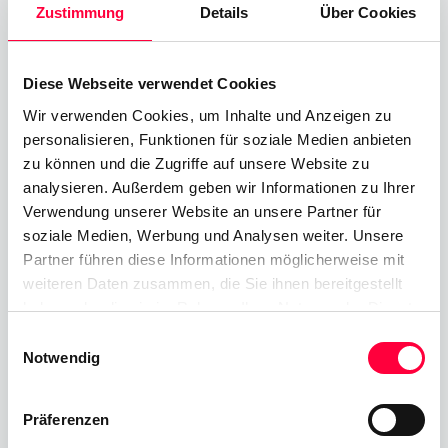
gewährleisten unseren
Zustimmung
Details
Über Cookies
Kunden ein professionelles,
kostengünstiges und
Diese Webseite verwendet Cookies
Wir verwenden Cookies, um Inhalte und Anzeigen zu
einheitliches
personalisieren, Funktionen für soziale Medien anbieten
Nutzererlebnis.
zu können und die Zugriffe auf unsere Website zu
analysieren. Außerdem geben wir Informationen zu Ihrer
Verwendung unserer Website an unsere Partner für
soziale Medien, Werbung und Analysen weiter. Unsere
Partner führen diese Informationen möglicherweise mit
Über PASCOM - Einfach Besser
weiteren Daten zusammen, die Sie ihnen bereitgestellt
Verbunden
haben oder die sie im Rahmen Ihrer Nutzung der Dienste
gesammelt haben. Sie geben Einwilligung zu unseren
Wenn Sie Fragen zu PASCOM, unseren Team-
Einwilligungsauswahl
Cookies, wenn Sie unsere Webseite weiterhin nutzen.
Notwendig
Messaging- und Kollaborations-Apps haben und
wie PASCOM Ihre Unternehmenskommunikation
Präferenzen
verbessern kann, sind wir gerne für Sie da.