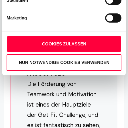
Statistiken
Wenn wir zusammenhalten, unsere Kollegen
motivieren und manchmal zu mehr Leistung
Marketing
antreiben, erscheint das Unerreichbare plötzlich
nicht mehr so unerreichbar!
COOKIES ZULASSEN
Mathias Pasquay,
NUR NOTWENDIGE COOKIES VERWENDEN
PASCOM CEO
Die Förderung von
Teamwork und Motivation
ist eines der Hauptziele
der Get Fit Challenge, und
es ist fantastisch zu sehen,