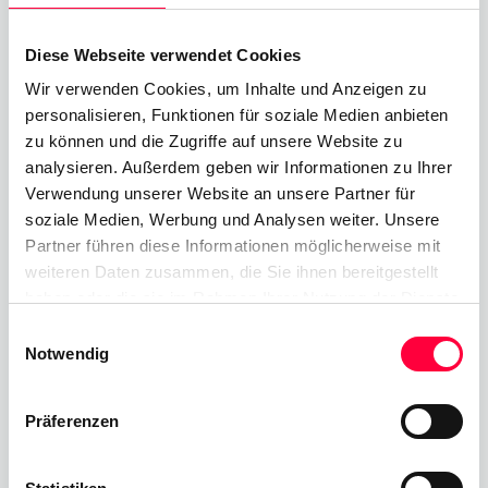
Diese Webseite verwendet Cookies
Wir verwenden Cookies, um Inhalte und Anzeigen zu
personalisieren, Funktionen für soziale Medien anbieten
zu können und die Zugriffe auf unsere Website zu
analysieren. Außerdem geben wir Informationen zu Ihrer
Verwendung unserer Website an unsere Partner für
soziale Medien, Werbung und Analysen weiter. Unsere
Partner führen diese Informationen möglicherweise mit
weiteren Daten zusammen, die Sie ihnen bereitgestellt
haben oder die sie im Rahmen Ihrer Nutzung der Dienste
gesammelt haben. Sie geben Einwilligung zu unseren
Einwilligungsauswahl
Cookies, wenn Sie unsere Webseite weiterhin nutzen.
Notwendig
Es war eine harte, aber lohnende Fitnessreise, vor
Präferenzen
allem, weil zum Zeitpunkt der Bekanntgabe der
Gesamtpunktzahl nur wenige glaubten, sie seien
erreichbar. Aber das ist die Kraft der Teamarbeit: