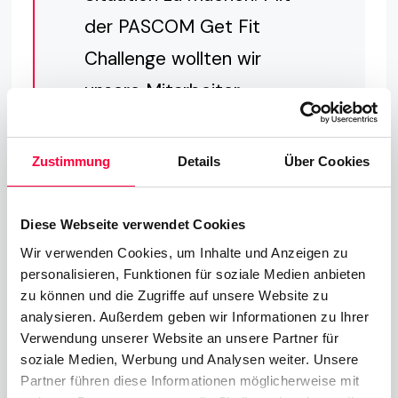
der PASCOM Get Fit
Challenge wollten wir
unsere Mitarbeiter
ansprechen und ihre
körperliche und geistige
Zustimmung
Details
Über Cookies
Gesundheit fördern. Wir
wollten eine positive
Diese Webseite verwendet Cookies
Atmosphäre schaffen,
Wir verwenden Cookies, um Inhalte und Anzeigen zu
personalisieren, Funktionen für soziale Medien anbieten
indem wir den
zu können und die Zugriffe auf unsere Website zu
Wettbewerb, die
analysieren. Außerdem geben wir Informationen zu Ihrer
Verwendung unserer Website an unsere Partner für
Zusammenarbeit und die
soziale Medien, Werbung und Analysen weiter. Unsere
Solidarität aktiv fördern -
Partner führen diese Informationen möglicherweise mit