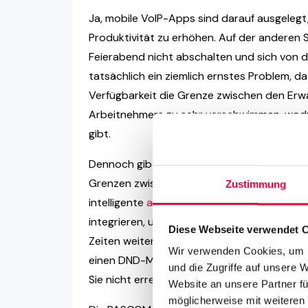
Ja, mobile VoIP-Apps sind darauf ausgelegt,
Produktivität zu erhöhen. Auf der anderen Se
Feierabend nicht abschalten und sich von d
tatsächlich ein ziemlich ernstes Problem, da
Verfügbarkeit die Grenze zwischen den Er
Arbeitnehmers zu sehr verschwimmen, wodu
gibt.
Dennoch gibt es ein paar Dinge, die Arbeit
Grenzen zwischen Arbeitszeit und Freizeit z
Zustimmung
intelligente
automatische Anrufverteilung (
integrieren, um sicherzustellen, dass Anruf
Diese Webseite verwendet 
Zeiten weitergeleitet werden. Als Mitarbei
Wir verwenden Cookies, um I
einen DND-Modus, der im Grunde genommen d
und die Zugriffe auf unsere 
Sie nicht erreichbar sind. Somit können Sie 
Website an unsere Partner fü
möglicherweise mit weiteren