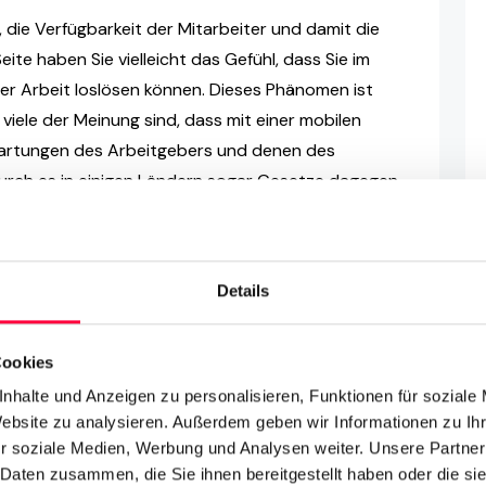
 die Verfügbarkeit der Mitarbeiter und damit die
ite haben Sie vielleicht das Gefühl, dass Sie im
er Arbeit loslösen können. Dieses Phänomen ist
 viele der Meinung sind, dass mit einer mobilen
wartungen des Arbeitgebers und denen des
rch es in einigen Ländern sogar Gesetze dagegen
geber und Arbeitnehmer tun können, um klare
u ziehen. Erstens kann man als Arbeitgeber eine
Details
ACD)
einrichten und Prüfungen der Geschäftszeiten
e an “Hotlines” oder Warteschlangen nur zu diesen
Cookies
ter verfügen die meisten mobilen VoIP-Apps über
nhalte und Anzeigen zu personalisieren, Funktionen für soziale
en Kollegen und der Telefonanlage mitteilt, dass
Website zu analysieren. Außerdem geben wir Informationen zu I
auch im Feierabend, Ihre wohlverdiente Ruhe finden.
r soziale Medien, Werbung und Analysen weiter. Unsere Partner
 Daten zusammen, die Sie ihnen bereitgestellt haben oder die s