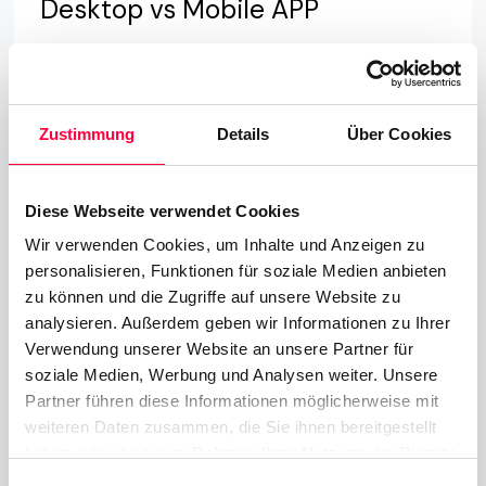
Desktop vs Mobile APP
Was ist nun alles anders in der mobilen PASCOM
App? Nun, für den Anfang haben wir bereits einen
großen Unterschied angesprochen und das ist Ihre
Zustimmung
Details
Über Cookies
Handynummer. Der zweite Unterschied sind PUSH-
Benachrichtigungen, mit denen Chat-Nachrichten
und Benachrichtigungen übermittelt werden. Der
Diese Webseite verwendet Cookies
letzte sehr wichtige Unterschied ist die Video
Wir verwenden Cookies, um Inhalte und Anzeigen zu
Collaboration.
personalisieren, Funktionen für soziale Medien anbieten
zu können und die Zugriffe auf unsere Website zu
Ansonsten hat die PASCOM mobile App die gleiche
analysieren. Außerdem geben wir Informationen zu Ihrer
Funktionalität wie der Desktop-Client
Verwendung unserer Website an unsere Partner für
(Ausgenommen der FAX Funktion). Das heißt, Sie
soziale Medien, Werbung und Analysen weiter. Unsere
Partner führen diese Informationen möglicherweise mit
können sicher sein, dass egal wo Sie sich gerade
weiteren Daten zusammen, die Sie ihnen bereitgestellt
befinden, Sie nie wieder einen wichtigen Anruf
haben oder die sie im Rahmen Ihrer Nutzung der Dienste
verpassen und sind stets mit Ihren Kunden und
gesammelt haben. Sie geben Einwilligung zu unseren