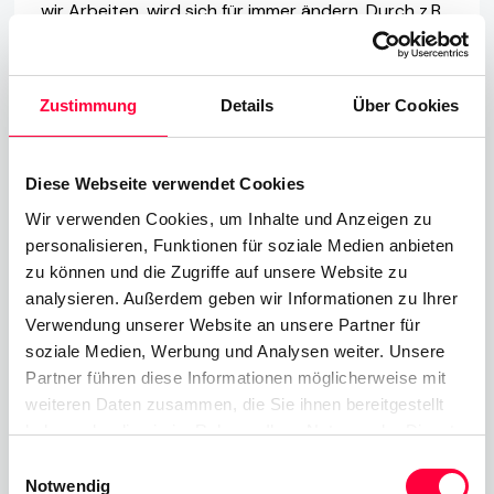
wir Arbeiten, wird sich für immer ändern. Durch z.B.
die nahtlose Integration von Home-Office
Mitarbeitern, erhalten diese sofortigen Zugriff auf
alle erforderlichen Tools für die
Zustimmung
Details
Über Cookies
Teamzusammenarbeit, wie sie es aus dem Büro
kennen.
Diese Webseite verwendet Cookies
Unternehmen erkennen nun, dass Online-Meetings
Wir verwenden Cookies, um Inhalte und Anzeigen zu
gut funktionieren, Mitarbeiter produktiv bleiben
personalisieren, Funktionen für soziale Medien anbieten
zu können und die Zugriffe auf unsere Website zu
und die richtigen Tools äußerst effektiv einsetzen
analysieren. Außerdem geben wir Informationen zu Ihrer
können. Eines kann man mit Sicherheit sagen, dass
Verwendung unserer Website an unsere Partner für
sich unsere Arbeitsweise geändert hat. In Zukunft
soziale Medien, Werbung und Analysen weiter. Unsere
wird es so sein, dass immer mehr Menschen von zu
Partner führen diese Informationen möglicherweise mit
Hause aus arbeiten. Immer lauter werden die
weiteren Daten zusammen, die Sie ihnen bereitgestellt
Aufrufe der breiten Masse, das Gesetz zu ändern,
haben oder die sie im Rahmen Ihrer Nutzung der Dienste
gesammelt haben. Sie geben Einwilligung zu unseren
Home-Office als gesetzliches Recht und nicht nur
Einwilligungsauswahl
Cookies, wenn Sie unsere Webseite weiterhin nutzen.
Notwendig
als Privileg zu nutzen. Wenn dies einmal der Fall sein