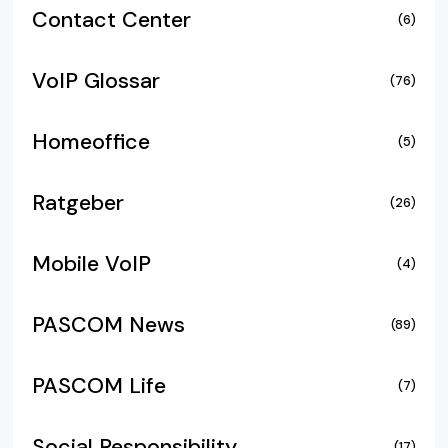
Contact Center
(6)
VoIP Glossar
(76)
Homeoffice
(5)
Ratgeber
(26)
Mobile VoIP
(4)
PASCOM News
(89)
PASCOM Life
(7)
Social Responsibility
(17)