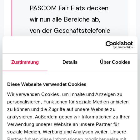
PASCOM Fair Flats decken
wir nun alle Bereiche ab,
von der Geschäftstelefonie
über Team Messaging bis
hin zu Mobile Collaboration
Zustimmung
Details
Über Cookies
und Video Konferenzen.
Damit haben wir ein
Diese Webseite verwendet Cookies
überzeugendes Argument
Wir verwenden Cookies, um Inhalte und Anzeigen zu
für unsere Kunden
personalisieren, Funktionen für soziale Medien anbieten
geschaffen, sich für
zu können und die Zugriffe auf unsere Website zu
analysieren. Außerdem geben wir Informationen zu Ihrer
PASCOM und PASCOM zu
Verwendung unserer Website an unsere Partner für
entscheiden.
soziale Medien, Werbung und Analysen weiter. Unsere
Partner führen diese Informationen möglicherweise mit