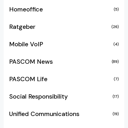
Homeoffice
(5)
Ratgeber
(26)
Mobile VoIP
(4)
PASCOM News
(89)
PASCOM Life
(7)
Social Responsibility
(17)
Unified Communications
(19)