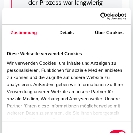
der Prozess war langwierig
und unpraktisch. Mit der
neuen Call-Flip-Taste
Zustimmung
Details
Über Cookies
können unsere Kunden nun
Anrufe mit einem einzigen
Diese Webseite verwendet Cookies
Klick an andere Geräte
Wir verwenden Cookies, um Inhalte und Anzeigen zu
weiterleiten, was den
personalisieren, Funktionen für soziale Medien anbieten
Prozess erheblich
zu können und die Zugriffe auf unsere Website zu
analysieren. Außerdem geben wir Informationen zu Ihrer
vereinfacht und damit eine
Verwendung unserer Website an unsere Partner für
weitere Funktion
soziale Medien, Werbung und Analysen weiter. Unsere
Partner führen diese Informationen möglicherweise mit
bereitstellt, die unseren
weiteren Daten zusammen, die Sie ihnen bereitgestellt
Kunden dabei hilft, ihren
haben oder die sie im Rahmen Ihrer Nutzung der Dienste
gesammelt haben. Sie geben Einwilligung zu unseren
Einwilligungsauswahl
Anrufern weiterhin den