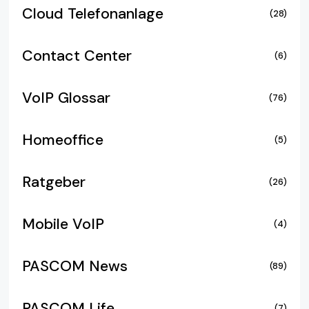
Cloud Telefonanlage
(28)
Contact Center
(6)
VoIP Glossar
(76)
Homeoffice
(5)
Ratgeber
(26)
Mobile VoIP
(4)
PASCOM News
(89)
PASCOM Life
(7)