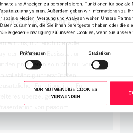
nhalte und Anzeigen zu personalisieren, Funktionen für soziale
n pascom
Website zu analysieren. Außerdem geben wir Informationen zu I
r soziale Medien, Werbung und Analysen weiter. Unsere Partner
sich seit ihrer Einführung zu
 Daten zusammen, die Sie ihnen bereitgestellt haben oder die s
delle unter unseren Kunden
. Sie geben Einwilligung zu unseren Cookies, wenn Sie unsere 
n wir uns, nun auch die volle
lay der Headset-Basisstation
Präferenzen
Statistiken
nden profitieren so nicht nur von
n vollständig unterstützten
usätzlicher Funktionalität. Für
NUR NOTWENDIGE COOKIES
C
 weiteres überzeugendes
VERWENDEN
Präsentation von pascom-