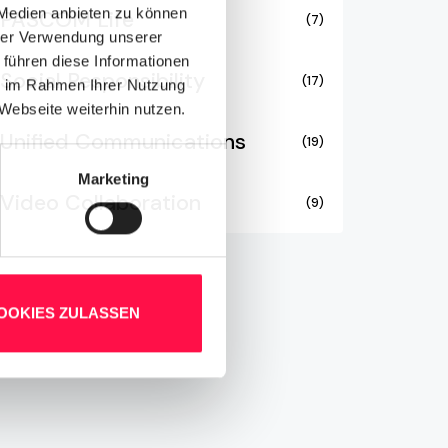
 Medien anbieten zu können
PASCOM Life
(7)
hrer Verwendung unserer
 führen diese Informationen
Social Responsibility
(17)
ie im Rahmen Ihrer Nutzung
Webseite weiterhin nutzen.
Unified Communications
(19)
Marketing
Video Collaboration
(9)
OOKIES ZULASSEN