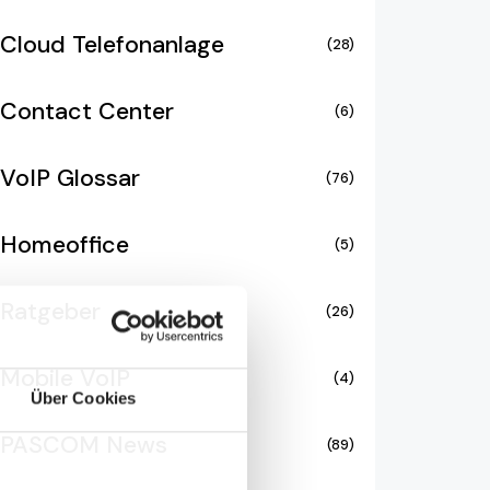
Cloud Telefonanlage
(28)
Contact Center
(6)
VoIP Glossar
(76)
Homeoffice
(5)
Ratgeber
(26)
Mobile VoIP
(4)
Über Cookies
PASCOM News
(89)