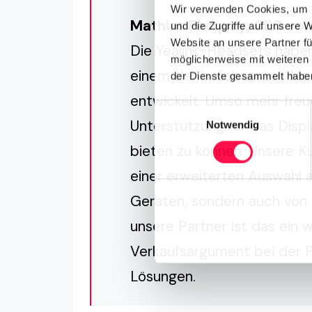
Wir verwenden Cookies, um I
Mathias Pasquay, CEO vo
und die Zugriffe auf unsere 
Website an unsere Partner fü
Die Yealink-Headsets haben 
möglicherweise mit weiteren
einem der beliebtesten Mo
der Dienste gesammelt haben
entwickelt. Umso mehr freue
Einwilligungsauswahl
Unterstützung für das Disp
Notwendig
bieten zu können. Unsere Ku
einer erweiterten Auswahl a
Geräten, sondern auch von z
unsere Partner ist das ein
Verkaufsargument bei der 
Lösungen.