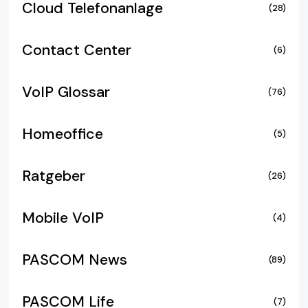
Cloud Telefonanlage
(28)
Contact Center
(6)
VoIP Glossar
(76)
Homeoffice
(5)
Ratgeber
(26)
Mobile VoIP
(4)
PASCOM News
(89)
PASCOM Life
(7)