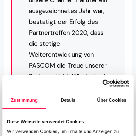
ausgezeichnetes Jahr war,
bestätigt der Erfolg des
Partnertreffen 2020, dass
die stetige
Weiterentwicklung von
PASCOM die Treue unserer
Partner stärkt. Wir sind auf
dem richtigen Weg und
freuen uns auf weitere
Zustimmung
Details
Über Cookies
Erfolgsgeschichten im Jahr
2021.
Diese Webseite verwendet Cookies
Wir verwenden Cookies, um Inhalte und Anzeigen zu