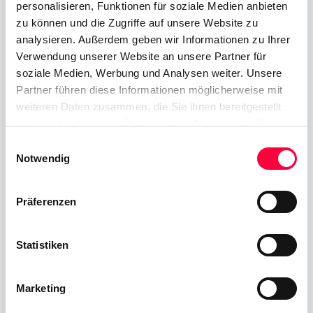
personalisieren, Funktionen für soziale Medien anbieten
zu können und die Zugriffe auf unsere Website zu
Über PASCOM
analysieren. Außerdem geben wir Informationen zu Ihrer
Verwendung unserer Website an unsere Partner für
PASCOM wurde 1997 gegründet und ist Entwickler
soziale Medien, Werbung und Analysen weiter. Unsere
Partner führen diese Informationen möglicherweise mit
von UCC-Telefonie Lösungen der nächsten
weiteren Daten zusammen, die Sie ihnen bereitgestellt
Generation.
haben oder die sie im Rahmen Ihrer Nutzung der Dienste
gesammelt haben. Sie geben Einwilligung zu unseren
Wir optimieren die Geschäftskommunikation.
Einwilligungsauswahl
Cookies, wenn Sie unsere Webseite weiterhin nutzen.
Notwendig
Mit den innovativen Cloud UC Telefonielösungen
von PASCOM im Mittelpunkt Ihrer
Präferenzen
Geschäftskommunikation verfügt Ihr Unternehmen
über einen zentralen Hub, über den Sie die
Statistiken
vollständige Kontrolle Ihrer Firmenkommunikation
erhalten – unabhängig davon, wie vielfältig und
Marketing
dynamisch Ihre Kommunikationsanforderungen
sind.