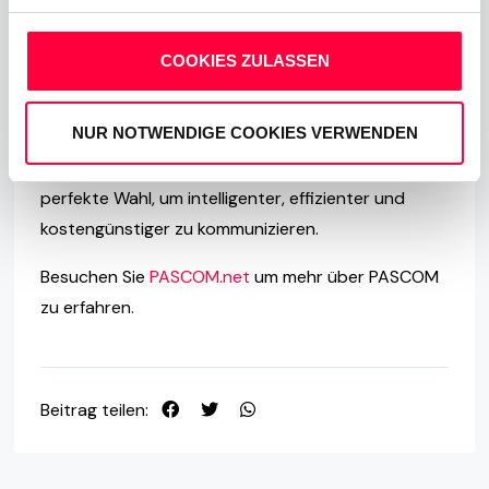
Die PASCOM Telefonplattform bietet eine
COOKIES ZULASSEN
hervorragende Skalierbarkeit und ist in hohem
Maße anpassbar, um selbst die spezifischsten
NUR NOTWENDIGE COOKIES VERWENDEN
Kundenanforderungen genau zu erfüllen. Aus
diesem Grund sind
PASCOM Telefonanlagen
die
perfekte Wahl, um intelligenter, effizienter und
kostengünstiger zu kommunizieren.
Besuchen Sie
PASCOM.net
um mehr über PASCOM
zu erfahren.
Beitrag teilen: