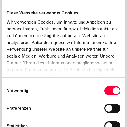
wurde aber im Laufe des Jahres 2020 zu einer
Standardform der Zusammenarbeit und bleibt es
Diese Webseite verwendet Cookies
auch 2021. Diese Form beschreibt das Arbeiten in
Wir verwenden Cookies, um Inhalte und Anzeigen zu
verteilten Teams, die jedoch an virtuellen Meetings
personalisieren, Funktionen für soziale Medien anbieten
und Kollaborationssitzungen teilnehmen. Tools wie
zu können und die Zugriffe auf unsere Website zu
Videokonferenzen, Web-Meetings und
analysieren. Außerdem geben wir Informationen zu Ihrer
Bildschirmfreigabe wurden immer wichtiger, da
Verwendung unserer Website an unsere Partner für
soziale Medien, Werbung und Analysen weiter. Unsere
Unternehmen weltweit danach strebten, ihre
Partner führen diese Informationen möglicherweise mit
Teams trotz der physischen Trennung, die durch
weiteren Daten zusammen, die Sie ihnen bereitgestellt
die Arbeit im Home Office entsteht,
haben oder die sie im Rahmen Ihrer Nutzung der Dienste
zusammenzuhalten.
gesammelt haben. Sie geben Einwilligung zu unseren
Einwilligungsauswahl
Cookies, wenn Sie unsere Webseite weiterhin nutzen.
Notwendig
Alleine, getrennt
Präferenzen
Auch dies ist nichts Neues, da es für viele IT-
Außendienstmitarbeiter oder Techniker des
technischen Supports schon seit langem die
Statistiken