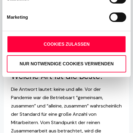
Standardbetriebsart ist. Im Wesentlichen
beschreibt dieser Modus der Zusammenarbeit ein
Marketing
weit verstreutes Team mit Mitgliedern, die
unabhängig vom Team arbeiten. Es liegt in der
Natur dieser Art der Zusammenarbeit, dass es
COOKIES ZULASSEN
kaum synchrone Kommunikation zwischen den
Teammitgliedern gibt.
NUR NOTWENDIGE COOKIES VERWENDEN
Welche Art ist die Beste?
Die Antwort lautet: keine und alle. Vor der
Pandemie war die Betriebsart “gemeinsam,
zusammen” und “alleine, zusammen” wahrscheinlich
der Standard für eine große Anzahl von
Mitarbeitern. Vom Standpunkt der reinen
Zusammenarbeit aus betrachtet, wird die