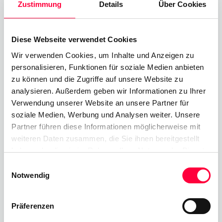
Plattformen für ein einheitliches Aussehen.
Zustimmung
Details
Über Cookies
Kompabilität zu älteren und
Diese Webseite verwendet Cookies
neuen Versionen
Wir verwenden Cookies, um Inhalte und Anzeigen zu
personalisieren, Funktionen für soziale Medien anbieten
zu können und die Zugriffe auf unsere Website zu
analysieren. Außerdem geben wir Informationen zu Ihrer
Verwendung unserer Website an unsere Partner für
soziale Medien, Werbung und Analysen weiter. Unsere
Partner führen diese Informationen möglicherweise mit
weiteren Daten zusammen, die Sie ihnen bereitgestellt
haben oder die sie im Rahmen Ihrer Nutzung der Dienste
gesammelt haben. Sie geben Einwilligung zu unseren
Einwilligungsauswahl
Cookies, wenn Sie unsere Webseite weiterhin nutzen.
Notwendig
PASCOM 16 Unified UCC
Präferenzen
Möchten Sie nur den neuen Desktop Client testen,