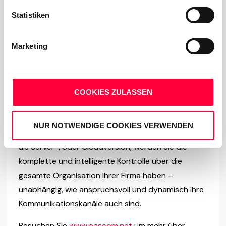
ist es nicht notwendig auf PASCOM 16.00
Statistiken
upzudaten. Der Client ist kompatibel mit PASCOM
Versionen ab 7.14. In diesem Fall finden Sie
hier
den
Marketing
Download.
Über PASCOM - we upgrade
business communications
COOKIES ZULASSEN
Mit der innovativen PASCOM Telefonanlage als
NUR NOTWENDIGE COOKIES VERWENDEN
Herz Ihrer Unternehmenskommunikation, egal ob
als Server-, oder Cloudversion, werden Sie die
komplette und intelligente Kontrolle über die
gesamte Organisation Ihrer Firma haben –
unabhängig, wie anspruchsvoll und dynamisch Ihre
Kommunikationskanäle auch sind.
Besuchen Sie
www.pascom.net
um mehr über