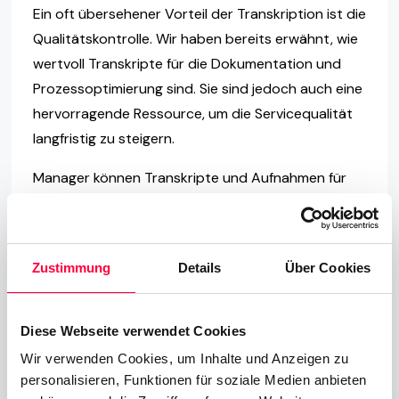
Ein oft übersehener Vorteil der Transkription ist die
Qualitätskontrolle. Wir haben bereits erwähnt, wie
wertvoll Transkripte für die Dokumentation und
Prozessoptimierung sind. Sie sind jedoch auch eine
hervorragende Ressource, um die Servicequalität
langfristig zu steigern.
Manager können Transkripte und Aufnahmen für
Schulungszwecke nutzen. Wenn ein Mitarbeiter
beispielsweise eine schwierige Kundenanfrage
besonders gut gelöst hat, kann das Transkript
Zustimmung
Details
Über Cookies
zusammen mit der Aufnahme als Best Practice
dienen. Manager können die Aufzeichnung nutzen,
um den richtigen Tonfall zu vermitteln, während
Diese Webseite verwendet Cookies
das Transkript dabei hilft, die inhaltliche Bedeutung
Wir verwenden Cookies, um Inhalte und Anzeigen zu
und Struktur des Gesprächs zu verdeutlichen.
personalisieren, Funktionen für soziale Medien anbieten