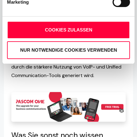
Marketing
werden nahtlos in die
Geschäftskommunikationsumgebung eingebunden.
Diese müssen gesichert, verwaltet und effektiv
COOKIES ZULASSEN
gesteuert werden. Das richtige Business
Communications System oder
UC-Telefonanlage
mit integriertem SBC
sollte so ausgelegt sein, um
NUR NOTWENDIGE COOKIES VERWENDEN
den wachsenden IP-Verkehr zu bewältigen, der
durch die stärkere Nutzung von VoIP- und Unified
Communication-Tools generiert wird.
Was Sie sonst noch wissen