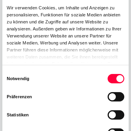
Mobiles Gerätemanagement
Wir verwenden Cookies, um Inhalte und Anzeigen zu
personalisieren, Funktionen für soziale Medien anbieten
In Zeiten von Flexi Working, Digital Transformation
zu können und die Zugriffe auf unsere Website zu
und Gig Economy wird der Arbeitsplatz immer
analysieren. Außerdem geben wir Informationen zu Ihrer
flexibler und
mobiler
. Dies hat zur Folge, dass die
Verwendung unserer Website an unsere Partner für
Nachfrage nach SIP-Trunking-Diensten weiter
soziale Medien, Werbung und Analysen weiter. Unsere
Partner führen diese Informationen möglicherweise mit
steigen wird. Um effektiv zu kommunizieren und
weiteren Daten zusammen, die Sie ihnen bereitgestellt
zusammenzuarbeiten, muss außerdem ein
haben oder die sie im Rahmen Ihrer Nutzung der Dienste
effizientes
Bring Your Own Device (Bring Your Own
gesammelt haben. Sie geben Einwilligung zu unseren
Einwilligungsauswahl
Device) / Choose Your Own Device (BYOD / CYOD)
Cookies, wenn Sie unsere Webseite weiterhin nutzen.
Notwendig
-Management vorhanden sein.
Die Nutzung von mobilen Unified Communications-
Präferenzen
und VoIP-Softphones, die sich an unseren sich
wandelnden Arbeitsplätzen abzeichnen, werden
Statistiken
immer mehr. Mobile SIP-Endpunkte (Smartphones,
Tablets und andere mobile Kommunikationsgeräte)