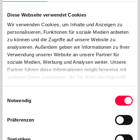
Dadurch wird sichergestellt, dass alle
Informationen den richtigen Werten
Diese Webseite verwendet Cookies
zugeordnet werden.
Wir verwenden Cookies, um Inhalte und Anzeigen zu
personalisieren, Funktionen für soziale Medien anbieten
Beispiel Testanruf
zu können und die Zugriffe auf unsere Website zu
analysieren. Außerdem geben wir Informationen zu Ihrer
So sollte ein Testanruf ungefähr aussehen:
Verwendung unserer Website an unsere Partner für
soziale Medien, Werbung und Analysen weiter. Unsere
Partner führen diese Informationen möglicherweise mit
weiteren Daten zusammen, die Sie ihnen bereitgestellt
Hallo, dies ist
kein Notfall
.
haben oder die sie im Rahmen Ihrer Nutzung der Dienste
gesammelt haben. Sie geben Einwilligung zu unseren
Dies ist ein Voice Over IP
Einwilligungsauswahl
Cookies, wenn Sie unsere Webseite weiterhin nutzen.
Notwendig
Testanruf für eine
Telefonanlagenneuinstallation.
Präferenzen
Stehen Sie zur Verfügung,
um die Details meines
Statistiken