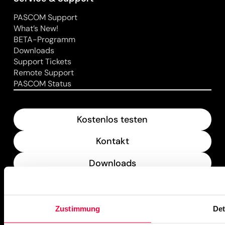
PASCOM Support
What’s New!
BETA-Programm
Downloads
Support Tickets
Remote Support
PASCOM Status
Kostenlos testen
Kontakt
Downloads
What’s New
Zustimmung
Det
PASCOM Service Monitor