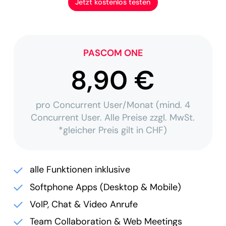
Jetzt kostenlos testen
PASCOM ONE
8,90 €
pro Concurrent User/Monat (mind. 4
Concurrent User. Alle Preise zzgl. MwSt.
*gleicher Preis gilt in CHF)
alle Funktionen inklusive
Softphone Apps (Desktop & Mobile)
VoIP, Chat & Video Anrufe
Team Collaboration & Web Meetings