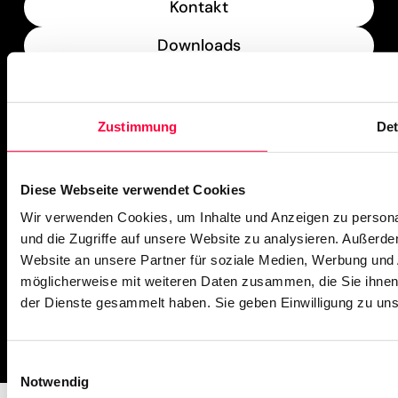
Kontakt
Downloads
What’s New
Zustimmung
Det
PASCOM Service Monitor
operational
Diese Webseite verwendet Cookies
Wir verwenden Cookies, um Inhalte und Anzeigen zu personal
und die Zugriffe auf unsere Website zu analysieren. Außerd
Website an unsere Partner für soziale Medien, Werbung und 
möglicherweise mit weiteren Daten zusammen, die Sie ihnen 
der Dienste gesammelt haben. Sie geben Einwilligung zu un
Impressum
Missbrauch melden
AGB
Datenschutz
Cookies
Einwilligungsauswahl
Notwendig