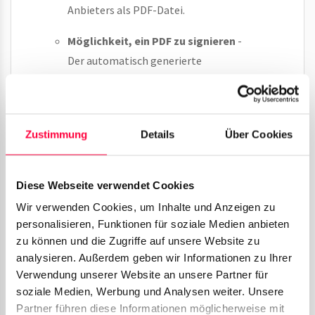
Anbieters als PDF-Datei.
Möglichkeit, ein PDF zu signieren
-
Der automatisch generierte
Portierungsauftrag muss von Ihnen
digital signiert werden. Nutzen Sie dazu
ein Programm wie
Open Office
oder
Zustimmung
Details
Über Cookies
Adobe Acrobat Pro
um PDF-Dateien
bearbeiten zu können.
Diese Webseite verwendet Cookies
Wir verwenden Cookies, um Inhalte und Anzeigen zu
Geben Sie nachfolgend Ihre
Rechnungsadresse
personalisieren, Funktionen für soziale Medien anbieten
und
Zahlungsmethode
ein.
zu können und die Zugriffe auf unsere Website zu
analysieren. Außerdem geben wir Informationen zu Ihrer
Portierungsdaten erfassen
Verwendung unserer Website an unsere Partner für
soziale Medien, Werbung und Analysen weiter. Unsere
In diesem Schritt müssen Sie Angaben zu Ihren
Partner führen diese Informationen möglicherweise mit
Rufnummern hinterlegen. Wählen Sie im oberen