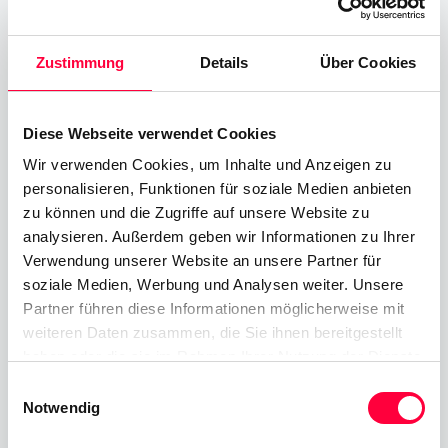
Zustimmung
Details
Über Cookies
memtime GmbH
Diese Webseite verwendet Cookies
Automatische Zeiterfassung mit
Wir verwenden Cookies, um Inhalte und Anzeigen zu
garantiertem Datenschutz
personalisieren, Funktionen für soziale Medien anbieten
zu können und die Zugriffe auf unsere Website zu
Memtime zeichnet deine Zeit in Programmen auf
analysieren. Außerdem geben wir Informationen zu Ihrer
und zeigt dir deinen Tag – damit du dich sofort an
Verwendung unserer Website an unsere Partner für
soziale Medien, Werbung und Analysen weiter. Unsere
jede Minute erinnern kannst. Wir bieten die einzige
Partner führen diese Informationen möglicherweise mit
automatische Zeiterfassung, die deine
weiteren Daten zusammen, die Sie ihnen bereitgestellt
Privatsphäre schützt, indem sie alle
haben oder die sie im Rahmen Ihrer Nutzung der Dienste
Aktivitätsdaten offline speichert.
gesammelt haben. Sie geben Einwilligung zu unseren
Einwilligungsauswahl
Cookies, wenn Sie unsere Webseite weiterhin nutzen.
Notwendig