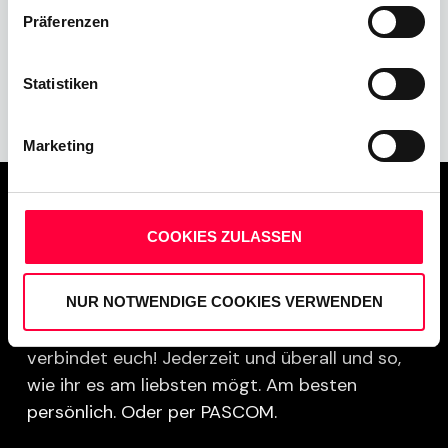
Präferenzen
Gepostet von
diesem Autor
Statistiken
Marketing
Gute Verbindungen beflügeln. Und gute
COOKIES ZULASSEN
Kommunikation ist der Schlüssel zu einem
besseren Miteinander, besserem Verstehen,
besserem Teamplay, besseren Ideen, besserem
NUR NOTWENDIGE COOKIES VERWENDEN
Business. Sprecht, callt, chattet, teilt, trefft,
verbindet euch! Jederzeit und überall und so,
wie ihr es am liebsten mögt. Am besten
persönlich. Oder per PASCOM.