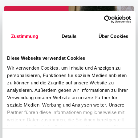
Zustimmung
Details
Über Cookies
Diese Webseite verwendet Cookies
Wir verwenden Cookies, um Inhalte und Anzeigen zu
personalisieren, Funktionen für soziale Medien anbieten
zu können und die Zugriffe auf unsere Website zu
analysieren. Außerdem geben wir Informationen zu Ihrer
Wie Unified Communications die
Verwendung unserer Website an unsere Partner für
Mitarbeiterproduktivität steigern kann.
soziale Medien, Werbung und Analysen weiter. Unsere
Partner führen diese Informationen möglicherweise mit
17.06.2021
3 Minuten
Roanne Judson
weiteren Daten zusammen, die Sie ihnen bereitgestellt
haben oder die sie im Rahmen Ihrer Nutzung der Dienste
Arbeitsplätze rund um den Globus verändern sich in
gesammelt haben. Sie geben Einwilligung zu unseren
Einwilligungsauswahl