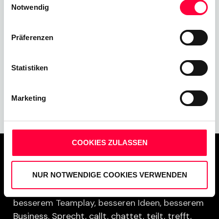
rasantem Tempo in Richtung Digitalisierung. Mit der
Cookies, wenn Sie unsere Webseite weiterhin nutzen.
Notwendig
zunehmenden Verbreitung von Remote-
Arbeitsplätzen und internationalen Teams ist es
Präferenzen
keine Überraschung, dass Unified Communications
(UC) immer häufiger zum Einsatz kommt.
Statistiken
Mehr erfahren
Marketing
COOKIES ZULASSEN
Gute Verbindungen beflügeln. Und gute
NUR NOTWENDIGE COOKIES VERWENDEN
Kommunikation ist der Schlüssel zu einem
besseren Miteinander, besserem Verstehen,
besserem Teamplay, besseren Ideen, besserem
Business. Sprecht, callt, chattet, teilt, trefft,