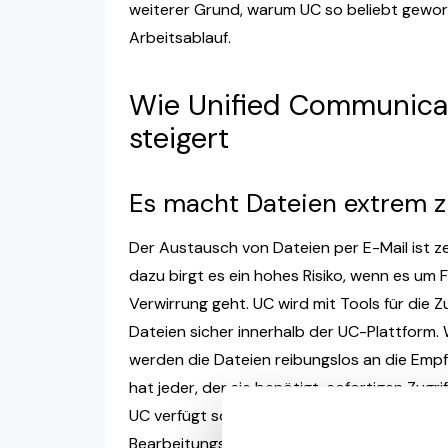
weiterer Grund, warum UC so beliebt geworde
Arbeitsablauf.
Wie Unified Communicat
steigert
Es macht Dateien extrem z
Der Austausch von Dateien per E-Mail ist z
dazu birgt es ein hohes Risiko, wenn es um
Verwirrung geht. UC wird mit Tools für die
Dateien sicher innerhalb der UC-Plattform
werden die Dateien reibungslos an die Emp
hat jeder, der sie benötigt, sofortigen Zugr
UC verfügt sogar über Screen-Sharing-Funk
Bearbeitungsprozess teilnehmen können. In