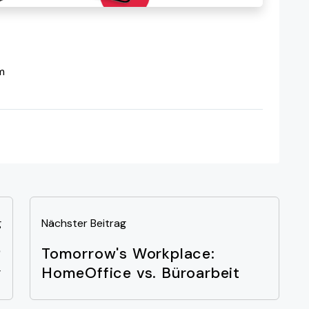
m
g
Nächster Beitrag
P
Tomorrow's Workplace:
y
HomeOffice vs. Büroarbeit