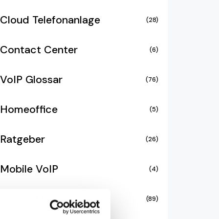
Cloud Telefonanlage
(28)
Contact Center
(6)
VoIP Glossar
(76)
Homeoffice
(5)
Ratgeber
(26)
Mobile VoIP
(4)
PASCOM News
(89)