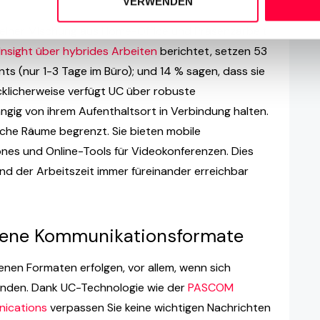
VERWENDEN
ng einer Mischung aus Home-Office und Präsenzarbeit
nsight über hybrides Arbeiten
berichtet, setzen 53
 (nur 1-3 Tage im Büro); und 14 % sagen, dass sie
cklicherweise verfügt UC über robuste
gig von ihrem Aufenthaltsort in Verbindung halten.
che Räume begrenzt. Sie bieten mobile
s und Online-Tools für Videokonferenzen. Dies
end der Arbeitszeit immer füreinander erreichbar
edene Kommunikationsformate
nen Formaten erfolgen, vor allem, wenn sich
finden. Dank UC-Technologie wie der
PASCOM
nications
verpassen Sie keine wichtigen Nachrichten