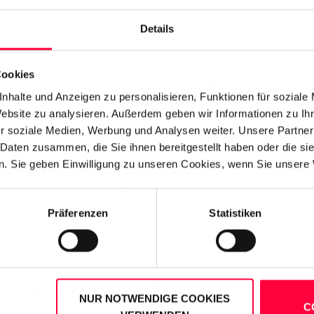
efert visuelle Aspekte und stellt sicher, dass alle
Details
Cookies
 auf wertschöpfende Aufgaben
nhalte und Anzeigen zu personalisieren, Funktionen für soziale
Website zu analysieren. Außerdem geben wir Informationen zu I
r soziale Medien, Werbung und Analysen weiter. Unsere Partner
 erfordert normalerweise mehrere Schritte, aber UC
 Daten zusammen, die Sie ihnen bereitgestellt haben oder die s
eiten von zu Hause aus von James Gonzales
) zeigt,
. Sie geben Einwilligung zu unseren Cookies, wenn Sie unsere 
d Weise verändern, wie zuvor zeitaufwändige
n es um kollaborative Arbeit geht. Mit UC können
 zwar über jedes beliebige Gerät, das Sie verwenden.
Präferenzen
Statistiken
der das Hin- und Herschicken von Dateien benötigen.
Aufgaben, die nicht automatisiert werden können.
möglicht eine größere
NUR NOTWENDIGE COOKIES
C