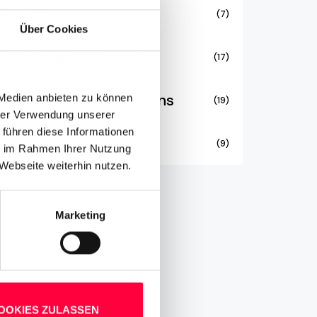
PASCOM Life
(7)
Über Cookies
Social Responsibility
(17)
Unified Communications
 Medien anbieten zu können
(19)
hrer Verwendung unserer
 führen diese Informationen
Video Collaboration
(9)
ie im Rahmen Ihrer Nutzung
Webseite weiterhin nutzen.
Marketing
OOKIES ZULASSEN