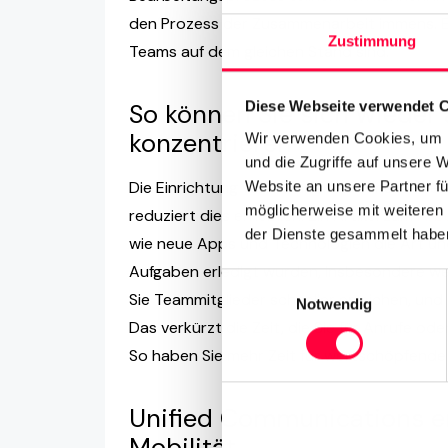
den Prozess der Zusammenarbeit immens. Es li
Zustimmung
Teams auf dem gleichen Stand sind.
Diese Webseite verwendet 
So können Sie sich wieder
konzentrieren
Wir verwenden Cookies, um I
und die Zugriffe auf unsere 
Website an unsere Partner fü
Die Einrichtung von Kommunikationskanälen
möglicherweise mit weiteren
reduziert dies erheblich. Ein Artikel zum
Arb
der Dienste gesammelt haben
wie neue Apps und Technologien die Art un
Aufgaben erledigt wurden, insbesondere wen
Einwilligungsauswahl
Sie Teammitglieder schneller erreichen, und
Notwendig
Das verkürzt die Zeit, die Sie für Anrufe o
So haben Sie mehr Zeit für wertschöpfende 
Unified Communications er
Mobilität