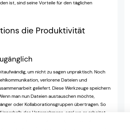
n ist, sind seine Vorteile für den täglichen
ions die Produktivität
ugänglich
eitaufwändig, um nicht zu sagen unpraktisch. Noch
 Fehlkommunikation, verlorene Dateien und
 Zusammenarbeit geliefert. Diese Werkzeuge speichern
. Wenn man nun Dateien austauschen möchte,
fänger oder Kollaborationsgruppen übertragen. So
iff innerhalb des Unternehmens, egal wo er arbeitet.
tionen, mit denen Mitarbeiter gemeinsam an einem
 Verbindung mit Videokonferenzen vereinfacht dies