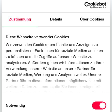
PASCOM unterstützt die AIDS
Zustimmung
Details
Über Cookies
Beratungsstelle beim Programm
Spritzentausch
Diese Webseite verwendet Cookies
12.12.2023
3 Minuten
James Barton
Wir verwenden Cookies, um Inhalte und Anzeigen zu
personalisieren, Funktionen für soziale Medien anbieten
PASCOM unterstützt mit einer jährlichen Spende die
zu können und die Zugriffe auf unsere Website zu
analysieren. Außerdem geben wir Informationen zu Ihrer
Aids-/HIV-Beratungsstelle Oberpfalz und deren
Verwendung unserer Website an unsere Partner für
Bemühungen, die Verbreitung von Aids in der Region
soziale Medien, Werbung und Analysen weiter. Unsere
zu bekämpfen.
Partner führen diese Informationen möglicherweise mit
weiteren Daten zusammen, die Sie ihnen bereitgestellt
Mehr erfahren
haben oder die sie im Rahmen Ihrer Nutzung der Dienste
gesammelt haben. Sie geben Einwilligung zu unseren
Einwilligungsauswahl
Cookies, wenn Sie unsere Webseite weiterhin nutzen.
Notwendig