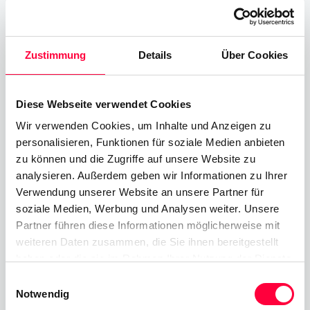
Zustimmung
Details
Über Cookies
Diese Webseite verwendet Cookies
PASCOM als Gold Sponsor der
Wir verwenden Cookies, um Inhalte und Anzeigen zu
diesjährigen Heimat Trails Trophy
personalisieren, Funktionen für soziale Medien anbieten
zu können und die Zugriffe auf unsere Website zu
2023
analysieren. Außerdem geben wir Informationen zu Ihrer
20.03.2023
5 Minuten
James Barton
Verwendung unserer Website an unsere Partner für
soziale Medien, Werbung und Analysen weiter. Unsere
PASCOM stellt sich erneut den Herausforderungen
Partner führen diese Informationen möglicherweise mit
weiteren Daten zusammen, die Sie ihnen bereitgestellt
der Heimat Trails Trophy, ein regionales Sportereignis,
haben oder die sie im Rahmen Ihrer Nutzung der Dienste
das Familie, Freunde und Kollegen bewegen soll, aktiv
gesammelt haben. Sie geben Einwilligung zu unseren
Einwilligungsauswahl
zu werden. Gleichzeitig kann man dabei die herrliche
Cookies, wenn Sie unsere Webseite weiterhin nutzen.
Notwendig
Natur des Bayerischen Waldes genießen.