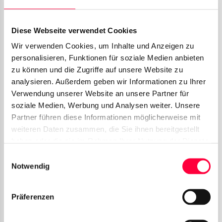
manuellen Quelle (z.B. einer CSV-Datei)
kommen, da diese händisch hochgeladen
Diese Webseite verwendet Cookies
werden muss.
Wir verwenden Cookies, um Inhalte und Anzeigen zu
personalisieren, Funktionen für soziale Medien anbieten
zu können und die Zugriffe auf unsere Website zu
Automatisierungsintervalle
analysieren. Außerdem geben wir Informationen zu Ihrer
erklärt.
Verwendung unserer Website an unsere Partner für
soziale Medien, Werbung und Analysen weiter. Unsere
Partner führen diese Informationen möglicherweise mit
Bei der Automatisierung haben Sie keinen direkten
weiteren Daten zusammen, die Sie ihnen bereitgestellt
Einfluss auf feste Zeiten zu denen der Datenimport
haben oder die sie im Rahmen Ihrer Nutzung der Dienste
durchgeführt werden soll. Stattdessen werden
gesammelt haben. Sie geben Einwilligung zu unseren
Einwilligungsauswahl
Cookies, wenn Sie unsere Webseite weiterhin nutzen.
Zeiten flexibel durch die PASCOM Telefonanlage
Notwendig
bestimmt. Sie können aber die Intervalle in denen
der Datenimport gestartet werden soll, festlegen.
Präferenzen