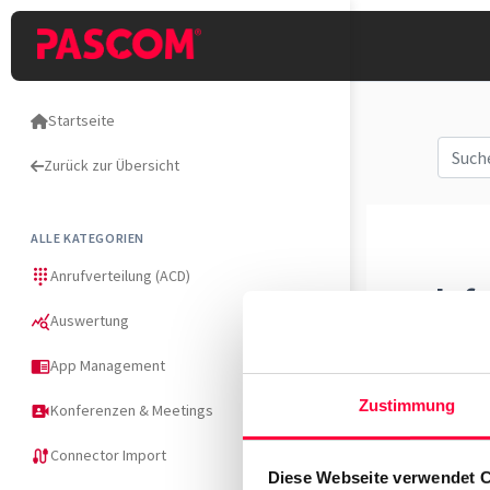
Startseite
Zurück zur Übersicht
ALLE KATEGORIEN
Anrufverteilung (ACD)
dialpad
Telef
Auswertung
query_stats
So fügen Si
App Management
chrome_reader_mode
Zustimmung
Konferenzen & Meetings
video_camera_front
Connector Import
cable
Diese Webseite verwendet 