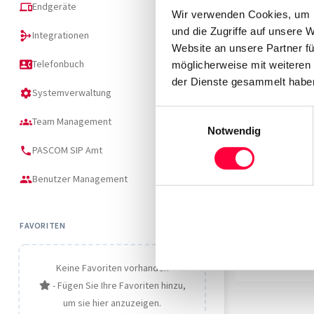
Endgeräte
devices
Wir verwenden Cookies, um I
und die Zugriffe auf unsere 
Integrationen
mediation
Website an unsere Partner fü
Telefonbuch
contact_phone
möglicherweise mit weiteren
der Dienste gesammelt haben
Systemverwaltung
settings
Einwilligungsauswahl
Team Management
groups
Notwendig
PASCOM SIP Amt
phone
Benutzer Management
people
PASCOM D
FAVORITEN
Keine Favoriten vorhanden
- Fügen Sie Ihre Favoriten hinzu,
um sie hier anzuzeigen.