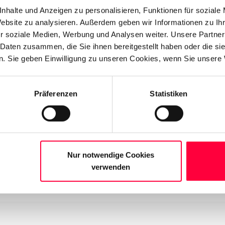
Telefonbuch
09. Jul 2026
nhalte und Anzeigen zu personalisieren, Funktionen für soziale
Telefonbuch Verwaltung
Website zu analysieren. Außerdem geben wir Informationen zu I
r soziale Medien, Werbung und Analysen weiter. Unsere Partner
Auf PASCOM steht Ihnen ein globales Telefonbuch zur Verfügung.
 Daten zusammen, die Sie ihnen bereitgestellt haben oder die s
Cloud
•
3 Min. Lesedauer
. Sie geben Einwilligung zu unseren Cookies, wenn Sie unsere 
Präferenzen
Statistiken
irect
Nur notwendige Cookies
verwenden