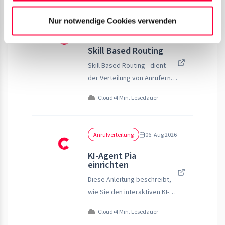
Nur notwendige Cookies verwenden
Anrufverteilung
09. Jul 2026
Skill Based Routing
Skill Based Routing - dient
der Verteilung von Anrufern
anhand Benutzern
Cloud
•
4 Min. Lesedauer
zugewiesenen Fähigkeiten
Anrufverteilung
06. Aug 2026
KI-Agent Pia
einrichten
Diese Anleitung beschreibt,
wie Sie den interaktiven KI-
Agenten Pia in Ihrer PASCOM
Cloud
•
4 Min. Lesedauer
Telefonanlage einrichten und