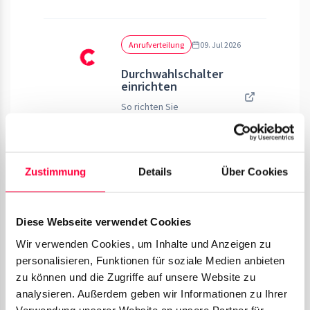
Anrufverteilung
09. Jul 2026
Durchwahlschalter
einrichten
So richten Sie
funktionsbasierte
Durchwahlschalter mit
Cloud
•
3 Min. Lesedauer
zeitgesteuerter
Zustimmung
Details
Über Cookies
Automatisierung ein und
steuern Ihre Erreichbarkeit.
Anrufverteilung
09. Jul 2026
Diese Webseite verwendet Cookies
Geschäftszeiten,
Feiertage und
Wir verwenden Cookies, um Inhalte und Anzeigen zu
Urlaubskalender
personalisieren, Funktionen für soziale Medien anbieten
Einrichtung von Zeitschemas,
zu können und die Zugriffe auf unsere Website zu
Kalendern und
analysieren. Außerdem geben wir Informationen zu Ihrer
Durchwahlschaltern zur
Cloud
•
4 Min. Lesedauer
Verwendung unserer Website an unsere Partner für