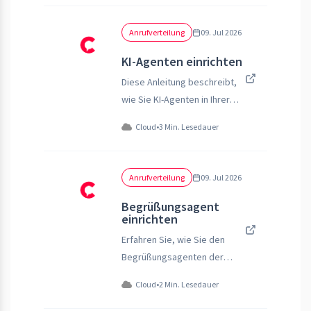
konfigurieren.
Anrufverteilung
09. Jul 2026
KI-Agenten einrichten
Diese Anleitung beschreibt,
wie Sie KI-Agenten in Ihrer
PASCOM Telefonanlage
Cloud
•
3 Min. Lesedauer
einrichten und konfigurieren
können.
Anrufverteilung
09. Jul 2026
Begrüßungsagent
einrichten
Erfahren Sie, wie Sie den
Begrüßungsagenten der
PASCOM Cloud Telefonanlage
Cloud
•
2 Min. Lesedauer
einrichten, konfigurieren und
testen.