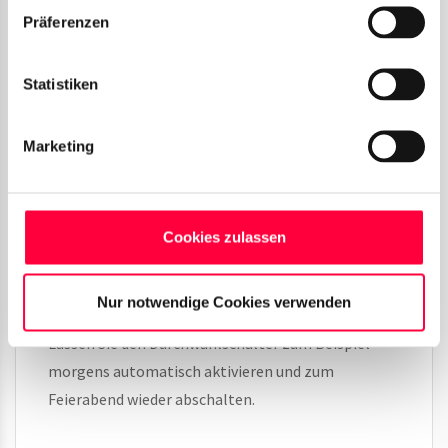
konfigurieren
Präferenzen
Durchwahlschalter können Sie mit einer
Statistiken
intelligenten
Zeitsteuerung
kombinieren, um Ihre
Rufweiterleitungen präziser und vollautomatisch
Marketing
zu managen. Individuelle Zeitschemata agieren als
feste Regeln für Ihren Durchwahlschalter und das
System übernimmt ab dann das automatische
Umschalten für Sie.
Cookies zulassen
Klicken Sie bei einem erstellten Durchwahlschalter
Nur notwendige Cookies verwenden
im Reiter
auf
.
Regeln
Regel hinzufügen
Lassen Sie den Durchwahlschalter zum Beispiel
morgens automatisch aktivieren und zum
Feierabend wieder abschalten.