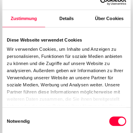
Zustimmung
Details
Über Cookies
Wird diese hinterlegte Durchwahl angerufen, ist der
Diese Webseite verwendet Cookies
Schalter
aktiv
. Durch einen erneuten Anruf wird
Wir verwenden Cookies, um Inhalte und Anzeigen zu
dieser wieder
deaktiviert
. Beim Anrufen des
personalisieren, Funktionen für soziale Medien anbieten
Durchwahlschalters erhalten Sie eine
zu können und die Zugriffe auf unsere Website zu
Informationsansage über den aktuellen Status.
analysieren. Außerdem geben wir Informationen zu Ihrer
Verwendung unserer Website an unsere Partner für
In den Aktionen der Anrufverteilung können Sie
soziale Medien, Werbung und Analysen weiter. Unsere
Durchwahlschalter anschließend als
Bedingung
Partner führen diese Informationen möglicherweise mit
weiteren Daten zusammen, die Sie ihnen bereitgestellt
verwenden, um Ihre Anrufflüsse zu steuern.
haben oder die sie im Rahmen Ihrer Nutzung der Dienste
gesammelt haben. Sie geben Einwilligung zu unseren
Einwilligungsauswahl
Zeitgesteuerter
Cookies, wenn Sie unsere Webseite weiterhin nutzen.
Notwendig
Durchwahlschalter