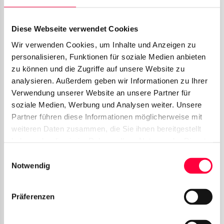
Diese Webseite verwendet Cookies
Wir verwenden Cookies, um Inhalte und Anzeigen zu
Geben Sie einfach einen Namen oder eine Nummer
personalisieren, Funktionen für soziale Medien anbieten
in das Suchfeld ein, um eine Kommunikation zu
zu können und die Zugriffe auf unsere Website zu
starten. Über die Symbole in der Menüleiste können
analysieren. Außerdem geben wir Informationen zu Ihrer
Sie diesen Bereich umschalten auf:
Verwendung unserer Website an unsere Partner für
soziale Medien, Werbung und Analysen weiter. Unsere
Chat:
Aktuelle und vergangene
Partner führen diese Informationen möglicherweise mit
Textkonversationen.
weiteren Daten zusammen, die Sie ihnen bereitgestellt
Journal:
Eine Übersicht über Ihre
haben oder die sie im Rahmen Ihrer Nutzung der Dienste
verpassten und getätigten Anrufe.
gesammelt haben. Sie geben Einwilligung zu unseren
Einwilligungsauswahl
Cookies, wenn Sie unsere Webseite weiterhin nutzen.
Notwendig
Telefonbuch:
Zugriff auf alle
firmenweiten Kontakte und LDAP-
Angebote.
Präferenzen