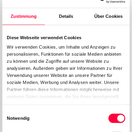
Telefonbucheintrag bearbeiten.
Zustimmung
Details
Über Cookies
Neuen
Telefonbucheintrag
anlegen.
Diese Webseite verwendet Cookies
Wir verwenden Cookies, um Inhalte und Anzeigen zu
personalisieren, Funktionen für soziale Medien anbieten
zu können und die Zugriffe auf unsere Website zu
analysieren. Außerdem geben wir Informationen zu Ihrer
Um im globalen Firmentelefonbuch,
Verwendung unserer Website an unsere Partner für
neue Telefonbucheinträge zu erstellen,
soziale Medien, Werbung und Analysen weiter. Unsere
müssen Sie die Rolle
Partner führen diese Informationen möglicherweise mit
Telefonbuchverwalter
besitzen oder
weiteren Daten zusammen, die Sie ihnen bereitgestellt
haben oder die sie im Rahmen Ihrer Nutzung der Dienste
Systemadministrator
sein.
gesammelt haben. Sie geben Einwilligung zu unseren
Einwilligungsauswahl
Cookies, wenn Sie unsere Webseite weiterhin nutzen.
Notwendig
Um neue Telefonbucheinträge zu erstellen, klicken