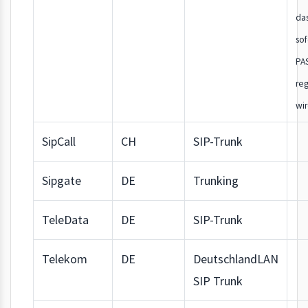
da
sof
PA
reg
wir
SipCall
CH
SIP-Trunk
Sipgate
DE
Trunking
TeleData
DE
SIP-Trunk
Telekom
DE
DeutschlandLAN
SIP Trunk