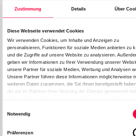
Gateway
Zustimmung
Details
Über Coo
Easybell
DE
Business
Diese Webseite verwendet Cookies
Wir verwenden Cookies, um Inhalte und Anzeigen zu
Fuse2
UK
SIP-Trunk
personalisieren, Funktionen für soziale Medien anbieten zu 
und die Zugriffe auf unsere Website zu analysieren. Außerd
Global-e
NL
SIP-Trunk
geben wir Informationen zu Ihrer Verwendung unserer Websi
unsere Partner für soziale Medien, Werbung und Analysen we
iWay
CH
Sip-Trunk
Unsere Partner führen diese Informationen möglicherweise m
weiteren Daten zusammen, die Sie ihnen bereitgestellt habe
die sie im Rahmen Ihrer Nutzung der Dienste gesammelt ha
Mnet
DE
Sip-Trunk
Sie geben Einwilligung zu unseren Cookies, wenn Sie unser
Webseite weiterhin nutzen.
Einwilligungsauswahl
NetCologne
DE
Sip-Trunk
Notwendig
Peoplefone
DE, CH‚ AT
Alle
Präferenzen