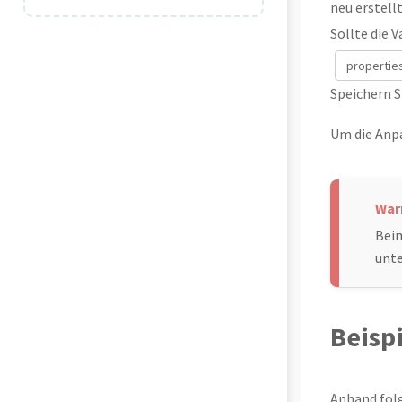
neu erstell
Sollte die 
propertie
Speichern S
Um die Anp
Beim
unt
Beisp
Anhand folg