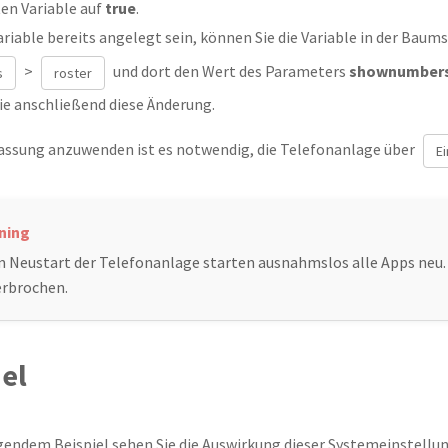
ten Variable auf
true
.
Variable bereits angelegt sein, können Sie die Variable in der Baum
>
und dort den Wert des Parameters
shownumber
s
roster
ie anschließend diese Änderung.
assung anzuwenden ist es notwendig, die Telefonanlage über
E
 Neustart der Telefonanlage starten ausnahmslos alle Apps neu.
erbrochen.
iel
endem Beispiel sehen Sie die Auswirkung dieser Systemeinstellun