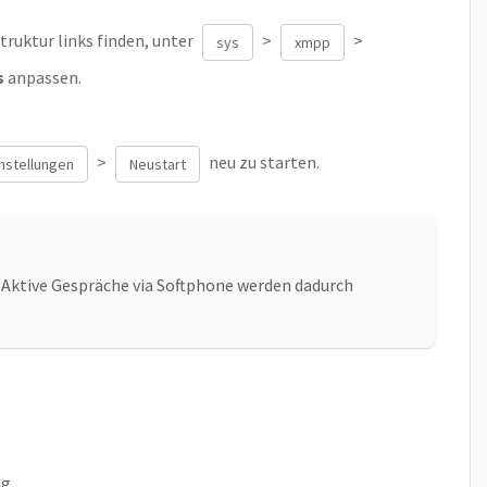
struktur links finden, unter
>
>
sys
xmpp
s
anpassen.
>
neu zu starten.
instellungen
Neustart
 Aktive Gespräche via Softphone werden dadurch
g.