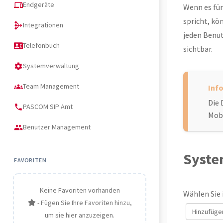
Endgeräte
devices
Wenn es für
spricht, kö
Integrationen
mediation
jeden Benut
Telefonbuch
contact_phone
sichtbar.
Systemverwaltung
settings
Team Management
groups
Die 
PASCOM SIP Amt
phone
Mob
Benutzer Management
people
Syste
FAVORITEN
Keine Favoriten vorhanden
Wählen Sie
- Fügen Sie Ihre Favoriten hinzu,
Hinzufüge
um sie hier anzuzeigen.