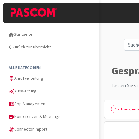
Startseite
Zurück zur Übersicht
Gespr
ALLE KATEGORIEN
Anrufverteilung
dialpad
Lassen Sie s
Auswertung
query_stats
App Management
chrome_reader_mode
App Manageme
Konferenzen & Meetings
video_camera_front
Connector Import
cable