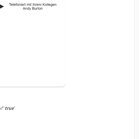
uf
‘
true
’