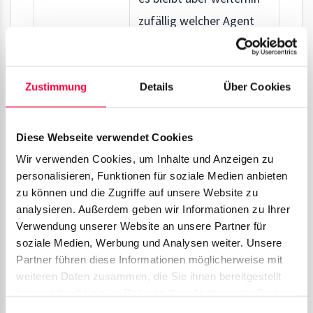
zufällig welcher Agent
gerufen wird.
Ein Agent mit
niedrigerem
Zustimmung
Details
Über Cookies
Prioritätswert hat also
nur eine höhere
Diese Webseite verwendet Cookies
Wahrscheinlichkeit
Wir verwenden Cookies, um Inhalte und Anzeigen zu
gerufen zu werden als
personalisieren, Funktionen für soziale Medien anbieten
zu können und die Zugriffe auf unsere Website zu
ein Agent mit höherer
analysieren. Außerdem geben wir Informationen zu Ihrer
Priorität.
Verwendung unserer Website an unsere Partner für
soziale Medien, Werbung und Analysen weiter. Unsere
Partner führen diese Informationen möglicherweise mit
Routing Skript
weiteren Daten zusammen, die Sie ihnen bereitgestellt
haben oder die sie im Rahmen Ihrer Nutzung der Dienste
gesammelt haben. Sie geben Einwilligung zu unseren