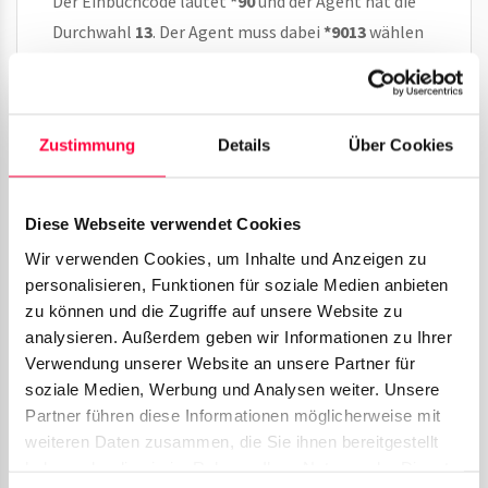
Der Einbuchcode lautet
*90
und der Agent hat die
Durchwahl
13
. Der Agent muss dabei
*9013
wählen
um sich in der Warteschlagen anzumelden. Zum
Abmelden muss ebenfalls
*9013
gewählt werden.
Beim An- oder Abmelden hört der Agent jeweils
Zustimmung
Details
Über Cookies
eine Meldung über den nun aktuellen Status.
Diese Webseite verwendet Cookies
Wir verwenden Cookies, um Inhalte und Anzeigen zu
Damit der Einbuchcode von der PASCOM
personalisieren, Funktionen für soziale Medien anbieten
richtig erkannt und bearbeitet wird,
zu können und die Zugriffe auf unsere Website zu
muss die PASCOM wissen, wie viele
analysieren. Außerdem geben wir Informationen zu Ihrer
Stellen eine Benutzerduchwahl hat. Dies
Verwendung unserer Website an unsere Partner für
muss in den Systemeinstellungen
soziale Medien, Werbung und Analysen weiter. Unsere
festgelegt werden. Suchen Sie in dem
Partner führen diese Informationen möglicherweise mit
Suchfeld nach
weiteren Daten zusammen, die Sie ihnen bereitgestellt
sys.asterisk.dialplan.global.alias.digit.val
haben oder die sie im Rahmen Ihrer Nutzung der Dienste